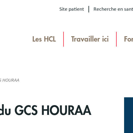
Site patient
Recherche en san
Our
sites
Les HCL
Travailler ici
Fo
Menu
TEAMHCL
TeamHCL
GCS HOURAA
Bloc
Ima
libr
té du GCS HOURAA