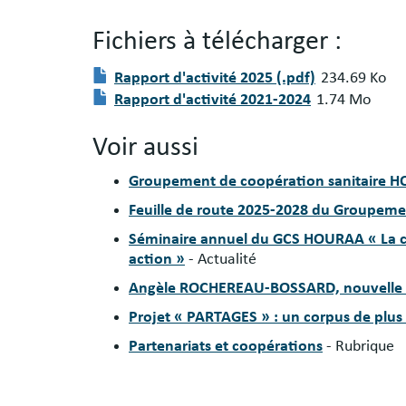
Fichiers à télécharger :
Fichier(s)
Document
Rapport d'activité 2025 (.pdf)
234.69 Ko
à
Document
Rapport d'activité 2021-2024
1.74 Mo
télécharger
:
Voir aussi
Groupement de coopération sanitaire
Feuille de route 2025-2028 du Groupem
Séminaire annuel du GCS HOURAA « La 
action »
- Actualité
Angèle ROCHEREAU-BOSSARD, nouvelle 
Projet « PARTAGES » : un corpus de plu
Partenariats et coopérations
- Rubrique