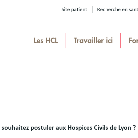
Site patient
Recherche en san
Our
sites
Les HCL
Travailler ici
Fo
Menu
TEAMHCL
TeamHCL
 souhaitez postuler aux Hospices Civils de Lyon ?