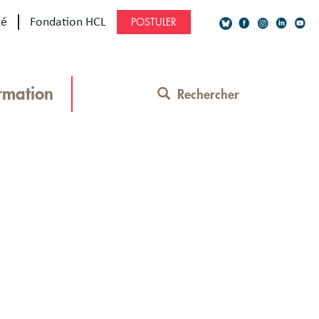
té
Fondation HCL
POSTULER
Social
Network
rmation
Rechercher
Contact
Menu