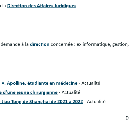
à la
Direction des Affaires Juridiques
.
a demande à la
direction
concernée : ex informatique, gestio
 », Apolline, étudiante en médecine
- Actualité
e d’une jeune chirurgienne
- Actualité
é Jiao Tong de Shanghai de 2021 à 2022
- Actualité
D