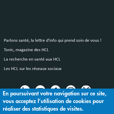
Parlons santé, la lettre d'info qui prend soin de vous !
Tonic, magazine des HCL
La recherche en santé aux HCL
Les HCL sur les réseaux sociaux
En poursuivant votre navigation sur ce site,
vous acceptez l’utilisation de cookies pour
© 2024 Hospices Civils de Lyon
réaliser des statistiques de visites.
Mentions légales |