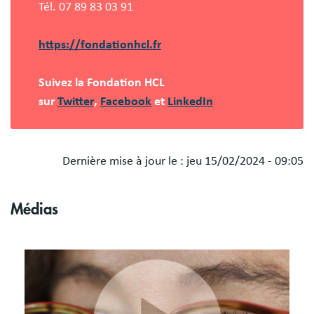
Tél. 07 89 83 03 91
https://fondationhcl.fr
Suivez la Fondation HCL
sur
Twitter
,
Facebook
et
LinkedIn
Dernière mise à jour le :
jeu 15/02/2024 - 09:05
Médias