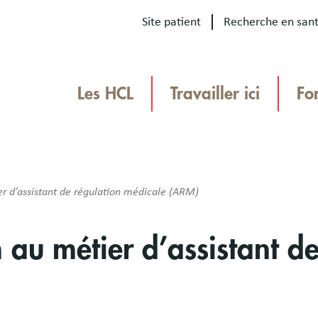
Site patient
Recherche en san
Our
sites
Les HCL
Travailler ici
Fo
Menu
TEAMHCL
TeamHCL
r d’assistant de régulation médicale (ARM)
 au métier d’assistant de