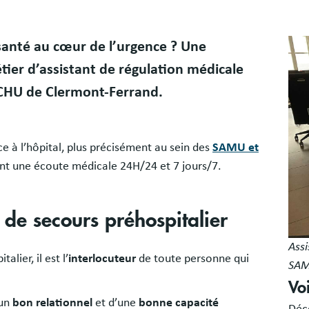
Bloc
Ima
santé au cœur de l’urgence ? Une
libr
ier d’assistant de régulation médicale
 CHU de Clermont-Ferrand.
e à l’hôpital, plus précisément au sein des
SAMU et
nt une écoute médicale 24H/24 et 7 jours/7.
 de secours préhospitalier
Assi
lier, il est l’
interlocuteur
de toute personne qui
SAM
Vo
’un
bon relationnel
et d’une
bonne capacité