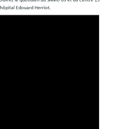
ouvrez le quotidien du SAMU 69 et du Centre 15
'hôpital Edouard Herriot.