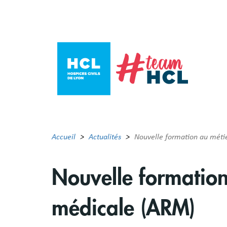
Aller
au
contenu
principal
Accueil
Actualités
Nouvelle formation au métie
Nouvelle formation
médicale (ARM)