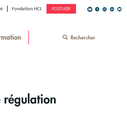
té
Fondation HCL
POSTULER
Social
Network
rmation
Rechercher
Contact
Menu
 régulation