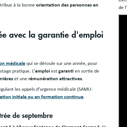
Déc
ntribue à la bonne
orientation des personnes
en
de l
e avec la garantie d'emploi
ion médicale
qui se déroule sur une année, pour
tage pratique. L’
emploi
est
garanti
en sortie de
rrières
et une
rémunération attractives
.
 régulant les appels d’urgence médicale (SAMU-
tion initiale
ou
en formation continue
.
ntrée de septembre