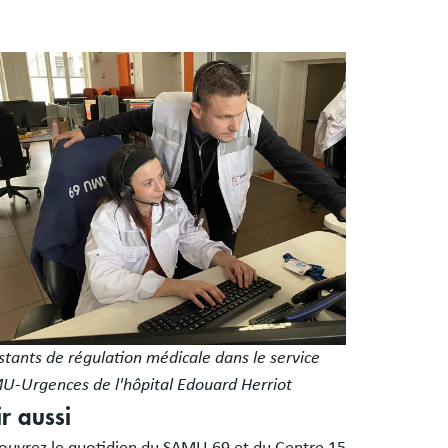
s
ge
es
stants de régulation médicale dans le service
U-Urgences de l'hôpital Edouard Herriot
ir aussi