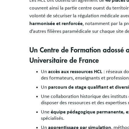
Les HCL ont obtenu un agrément de
46 places 
couvrent ainsi la partie centre ouest du territoi
volonté de sécuriser la régulation médicale ave
harmonisée et renforcée
, notamment par la p
d’autres filières paramédicale sur chaque site d
Un Centre de Formation adossé 
Universitaire de France
Un
accès aux ressources HCL
: réseaux doc
des formateurs, enseignants et professionn
Un
parcours de stage qualifiant et diversi
Une collaboration historique des institu
disposer des ressources et des expertises 
Une
équipe pédagogique permanente, e
spécialisés.
Un
apprentissage par simulation
, méthod