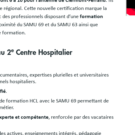
dont 6 à 10 pour l’antenne de Clermont-Ferrand
. Ils
re régional. Cette nouvelle certification marque la
c des professionnels disposant d’une
formation
roximité du SAMU 69 et du SAMU 63 ainsi que
e formation.
e
au 2
Centre Hospitalier
umentaires, expertises plurielles et universitaires
els hospitaliers.
fié
.
ts de formation HCL avec le SAMU 69 permettant de
métier.
xperte et compétente
, renforcée par des vacataires
es actives, enseignements intégrés, pédagogie