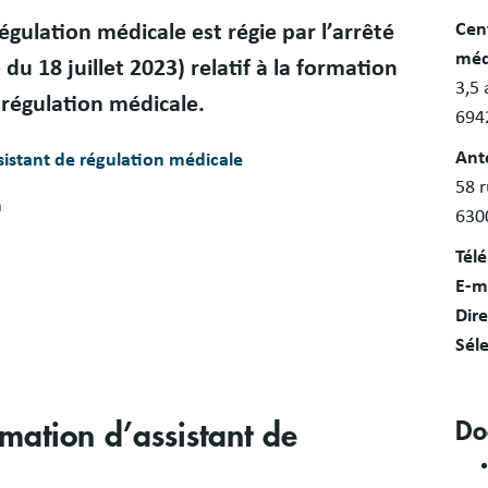
Bloc
Cen
égulation médicale est régie par l’arrêté
libr
méd
 du 18 juillet 2023) relatif à la formation
3,5 
 régulation médicale.
694
Ant
sistant de régulation médicale
58 
n
630
Tél
E-ma
Dire
Sél
Do
rmation d’assistant de