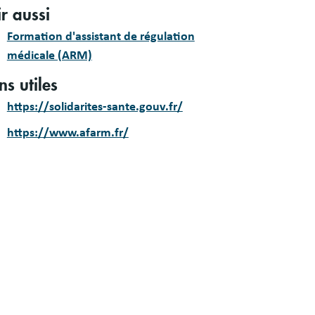
ir aussi
Formation d'assistant de régulation
médicale (ARM)
ns utiles
https://solidarites-sante.gouv.fr/
https://www.afarm.fr/