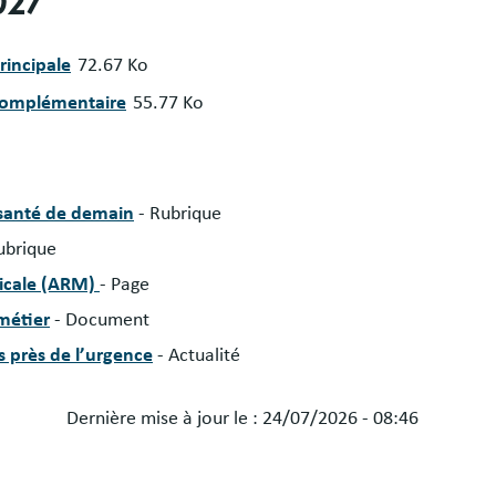
2027
rincipale
72.67 Ko
 complémentaire
55.77 Ko
 santé de demain
- Rubrique
ubrique
dicale (ARM)
- Page
 métier
- Document
s près de l’urgence
- Actualité
Dernière mise à jour le :
24/07/2026 - 08:46