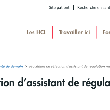
Site patient
Recherche en san
Our
sites
Les HCL
Travailler ici
Fo
Menu
TEAMHCL
TeamHCL
anté de demain
Procédure de sélection d’assistant de régulation 
tion d’assistant de régul