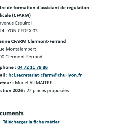
s
tre de formation d’assistant de régulation
es
icale (CFARM)
avenue Esquirol
24 LYON CEDEX 03
enne CFARM Clermont-Ferrand
rue Montalembert
00 Clermont-Ferrand
éphone :
04 72 11 79 86
il :
hcl.secretariat-cfarm@chu-lyon.fr
cteur :
Muriel AUMAITRE
ection 2026 :
22 places proposées
cuments
Télécharger la fiche métier