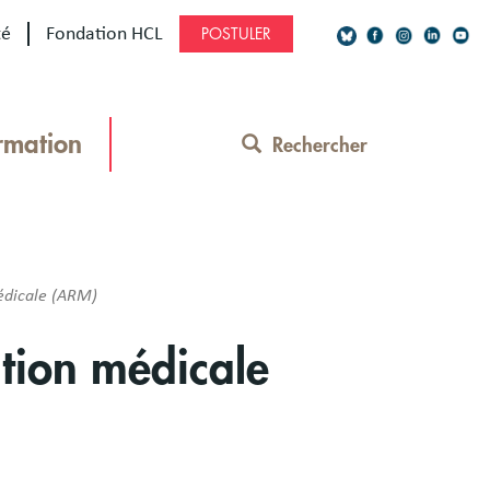
té
Fondation HCL
POSTULER
Social
Network
rmation
Rechercher
Contact
Menu
médicale (ARM)
ation médicale