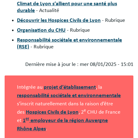
Climat de Lyon s’allient pour une santé plus
durable
- Actualité
Découvrir les Hospices Civils de Lyon
- Rubrique
Organisation du CHU
- Rubrique
Responsabilité sociétale et environnementale
(RSE)
- Rubrique
Dernière mise à jour le :
mer 08/01/2025 - 15:01
Blocs
libres
Intégrée au
projet d’établissement
, la
responsabilité sociétale et environnementale
s’inscrit naturellement dans la raison d’être
e
des
Hospices Civils de Lyon
, 2
CHU de France
er
et
1
employeur de la région Auvergne
Rhône Alpes
.