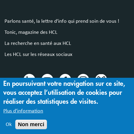
Parlons santé, la lettre d'info qui prend soin de vous !
Tonic, magazine des HCL
La recherche en santé aux HCL
Les HCL sur les réseaux sociaux
En poursuivant votre navigation sur ce site,
vous acceptez l’utilisation de cookies pour
© 2024 Hospices Civils de Lyon
réaliser des statistiques de visites.
Mentions légales |
Accessibilité : partiellement conforme
Plus d'information
Non merci
Ok