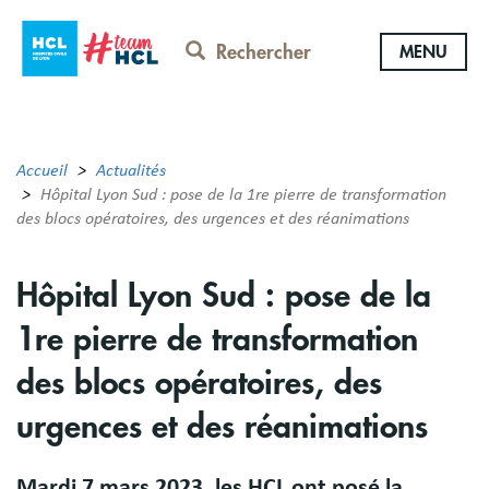
Aller
au
Rechercher
MENU
contenu
principal
Accueil
Actualités
Hôpital Lyon Sud : pose de la 1re pierre de transformation
des blocs opératoires, des urgences et des réanimations
Hôpital Lyon Sud : pose de la
1re pierre de transformation
des blocs opératoires, des
urgences et des réanimations
Mardi 7 mars 2023, les HCL ont posé la