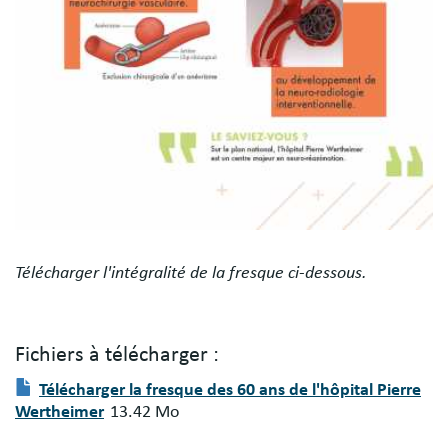
Télécharger l'intégralité de la fresque ci-dessous.
Fichiers à télécharger :
Fichier(s)
Document
Télécharger la fresque des 60 ans de l'hôpital Pierre
à
Wertheimer
13.42 Mo
télécharger