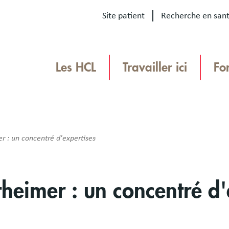
Site patient
Recherche en san
Our
sites
Les HCL
Travailler ici
Fo
Menu
TEAMHCL
TeamHCL
r : un concentré d'expertises
theimer : un concentré d'