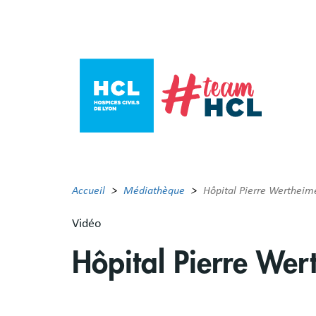
Aller
au
contenu
principal
Accueil
Médiathèque
Hôpital Pierre Wertheime
Vidéo
Hôpital Pierre Wer