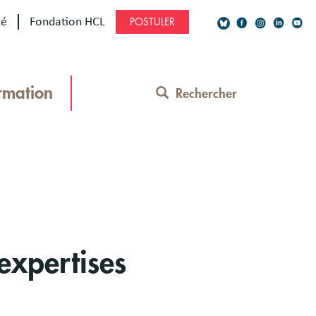
té
Fondation HCL
POSTULER
Social
Network
rmation
Rechercher
Contact
Menu
expertises