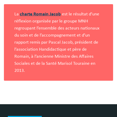
Blocs
libres
La
charte Romain Jacob
est le résultat d’une
réflexion organisée par le groupe MNH
regroupant l’ensemble des acteurs nationaux
du soin et de l’accompagnement et d’un
rapport remis par Pascal Jacob, président de
l’association Handidactique et père de
Romain, à l’ancienne Ministre des Affaires
Sociales et de la Santé Marisol Touraine en
2013.