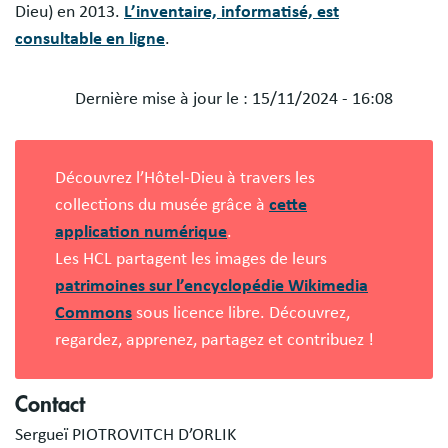
Dieu) en 2013.
L’inventaire, informatisé, est
consultable en ligne
.
Dernière mise à jour le :
15/11/2024 - 16:08
Blocs
libres
Découvrez l’Hôtel-Dieu à travers les
collections du musée grâce à
cette
application numérique
.
Les HCL partagent les images de leurs
patrimoines sur l’encyclopédie Wikimedia
Commons
sous licence libre. Découvrez,
regardez, apprenez, partagez et contribuez !
Contact
Sergueï PIOTROVITCH D’ORLIK