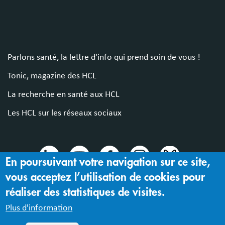
Parlons santé, la lettre d'info qui prend soin de vous !
Tonic, magazine des HCL
La recherche en santé aux HCL
Les HCL sur les réseaux sociaux
En poursuivant votre navigation sur ce site,
vous acceptez l’utilisation de cookies pour
© 2024 Hospices Civils de Lyon
réaliser des statistiques de visites.
Mentions légales |
Accessibilité : partiellement conforme
Plus d'information