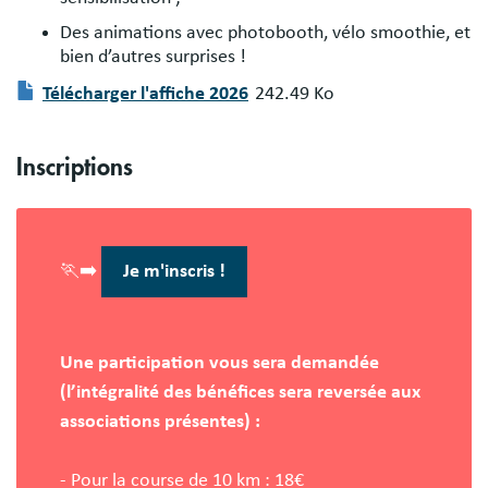
Des animations avec photobooth, vélo smoothie, et
bien d’autres surprises !
Document
Télécharger l'affiche 2026
242.49 Ko
Inscriptions
🏃‍➡️
Je m'inscris !
Une participation vous sera demandée
(l’intégralité des bénéfices sera reversée aux
associations présentes) :
- Pour la course de 10 km : 18€