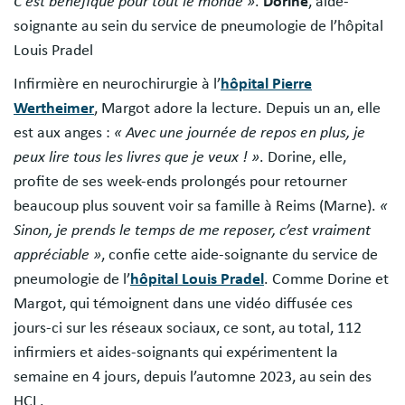
C’est bénéfique pour tout le monde »
.
Dorine
, aide-
soignante au sein du service de pneumologie de l’hôpital
Louis Pradel
Infirmière en neurochirurgie à l’
hôpital Pierre
Wertheimer
, Margot adore la lecture. Depuis un an, elle
est aux anges :
« Avec une journée de repos en plus, je
peux lire tous les livres que je veux ! »
. Dorine, elle,
profite de ses week-ends prolongés pour retourner
beaucoup plus souvent voir sa famille à Reims (Marne).
«
Sinon, je prends le temps de me reposer, c’est vraiment
appréciable »
, confie cette aide-soignante du service de
pneumologie de l’
hôpital Louis Pradel
. Comme Dorine et
Margot, qui témoignent dans une vidéo diffusée ces
jours-ci sur les réseaux sociaux, ce sont, au total, 112
infirmiers et aides-soignants qui expérimentent la
semaine en 4 jours, depuis l’automne 2023, au sein des
HCL.