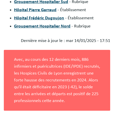
Groupement Hospitalier Sud
- Rubrique
Hôpital Pierre Garraud
- Établissement
Hôpital Frédéric Dugoujon
- Établissement
Groupement Hospitalier Nord
- Rubrique
Dernière mise à jour le :
mar 14/01/2025 - 17:51
Blocs
libres
Avec, au cours des 12 derniers mois, 886
infirmiers et puéricultrices (IDE/IPDE) recrutés,
les Hospices Civils de Lyon enregistrent une
forte hausse des recrutements en 2024. Alors
qu’il était déficitaire en 2023 (-42), le solde
entre les arrivées et départs est positif de 225
professionnels cette année.