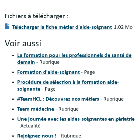
Fichiers à télécharger :
Fichier(s)
Document
Télécharger la fiche métier d'aide-soignant
1.02 Mo
à
télécharger
Voir aussi
:
La formation pour les professionnels de santé de
demain
- Rubrique
Formation d'aide-soignant
- Page
Procédure de sélection à la formation aide-
soignante
- Page
#TeamHCL : Découvrez nos métiers
- Rubrique
Team médecine
- Rubrique
Une journée avec les aides-soignantes en gériatrie
- Actualité
Rejoignez-nous !
- Rubrique