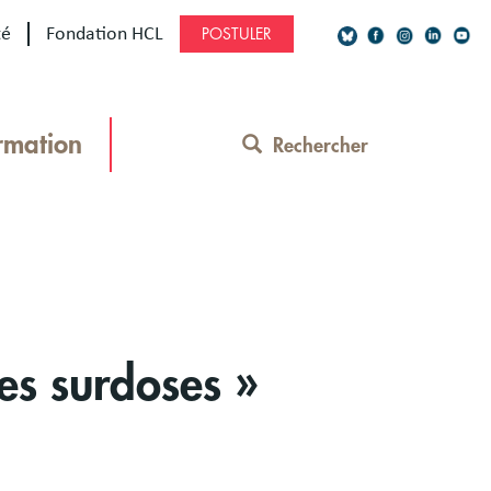
té
Fondation HCL
POSTULER
Social
Network
rmation
Rechercher
Contact
Menu
es surdoses »