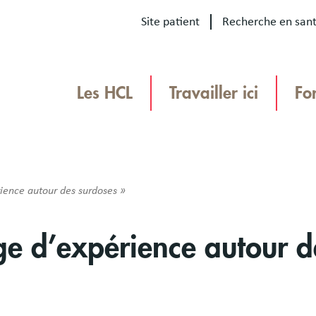
Site patient
Recherche en san
Our
sites
Les HCL
Travailler ici
Fo
Menu
TEAMHCL
TeamHCL
ience autour des surdoses »
e d’expérience autour d