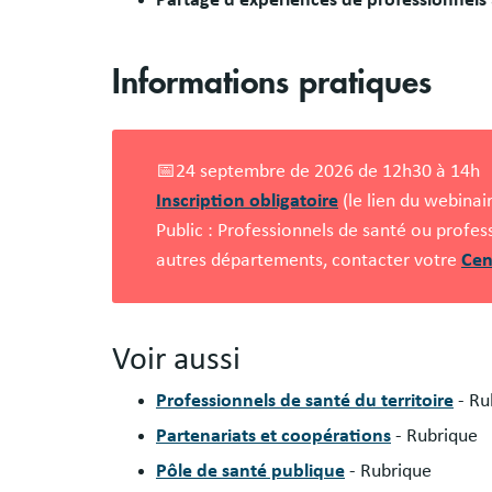
Informations pratiques
📅24 septembre de 2026 de 12h30 à 14h
Inscription obligatoire
(le lien du webinai
Public : Professionnels de santé ou profe
autres départements, contacter votre
Cen
Voir aussi
Professionnels de santé du territoire
- Ru
Partenariats et coopérations
- Rubrique
Pôle de santé publique
- Rubrique