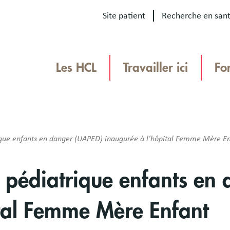
Site patient
Recherche en san
Our
sites
Les HCL
Travailler ici
Fo
Menu
TEAMHCL
TeamHCL
ique enfants en danger (UAPED) inaugurée à l’hôpital Femme Mère E
l pédiatrique enfants en
ital Femme Mère Enfant