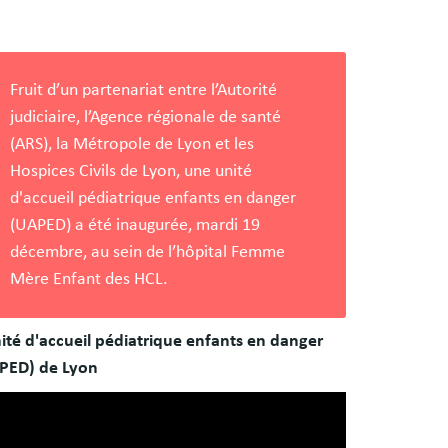
s
es
Fruit d’un partenariat entre l’Autorité
judiciaire, l’Agence régionale de santé
(ARS), la Métropole de Lyon et les
Hospices Civils de Lyon, une unité
d'accueil pédiatrique enfants en danger
(UAPED) a été inaugurée, mardi 19
décembre, au sein de l’hôpital Femme
Mère Enfant des HCL.
ité d'accueil pédiatrique enfants en danger
PED) de Lyon