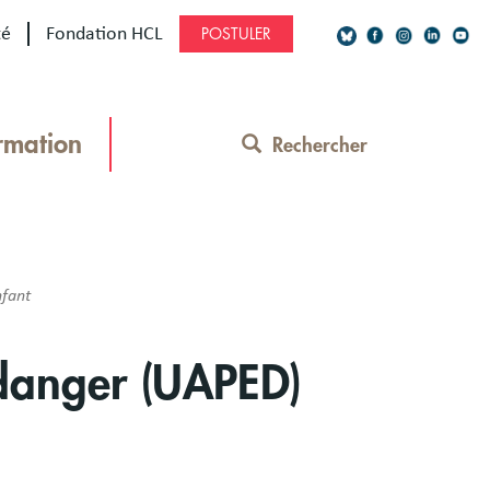
té
Fondation HCL
POSTULER
Social
Network
rmation
Rechercher
Contact
Menu
nfant
 danger (UAPED)