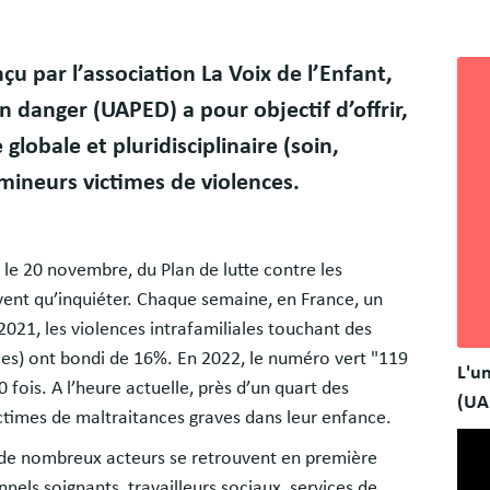
Bloc
çu par l’association La Voix de l’Enfant,
libr
en danger (UAPED) a pour objectif d’offrir,
globale et pluridisciplinaire (soin,
 mineurs victimes de violences.
 le 20 novembre, du Plan de lutte contre les
uvent qu’inquiéter. Chaque semaine, en France, un
2021, les violences intrafamiliales touchant des
les) ont bondi de 16%. En 2022, le numéro vert "119
L'un
 fois. A l’heure actuelle, près d’un quart des
(UA
ictimes de maltraitances graves dans leur enfance.
 de nombreux acteurs se retrouvent en première
nels soignants, travailleurs sociaux, services de