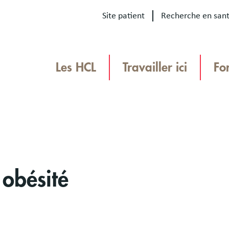
Site patient
Recherche en san
Our
sites
Les HCL
Travailler ici
Fo
Menu
TEAMHCL
TeamHCL
 obésité