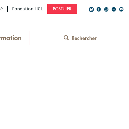
té
Fondation HCL
POSTULER
Social
Network
rmation
Rechercher
Contact
Menu