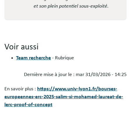
et son plein potentiel sous-exploité.
Voir aussi
Team recherche
- Rubrique
Dernière mise à jour le :
mar 31/03/2026 - 14:25
Blocs
En savoir plus :
https://www.univ-lyon1.fr/bourses-
libres
europeennes-erc-2025-salim-si-mohamed-laureat-de-
lerc-proof-of-concept