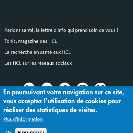
Parlons santé, la lettre d'info qui prend soin de vous !
Tonic, magazine des HCL
La recherche en santé aux HCL
Les HCL sur les réseaux sociaux
En poursuivant votre navigation sur ce site,
vous acceptez l’utilisation de cookies pour
© 2024 Hospices Civils de Lyon
réaliser des statistiques de visites.
Mentions légales |
Accessibilité : partiellement conforme
Plus d'information
Non merci
Ok