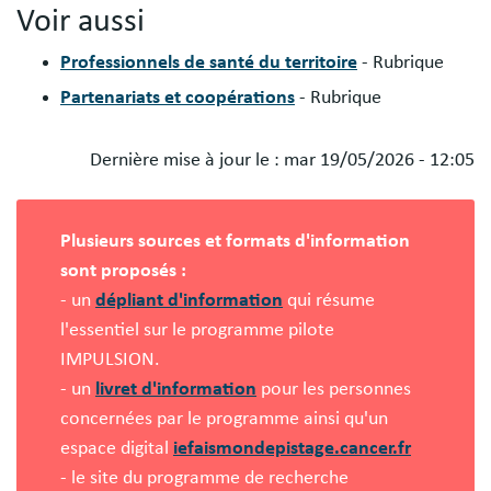
Voir aussi
Professionnels de santé du territoire
- Rubrique
Partenariats et coopérations
- Rubrique
Dernière mise à jour le :
mar 19/05/2026 - 12:05
Blocs
libres
Plusieurs sources et formats d'information
sont proposés :
- un
dépliant d'information
qui résume
l'essentiel sur le programme pilote
IMPULSION.
- un
livret d'information
pour les personnes
concernées par le programme ainsi qu'un
espace digital
iefaismondepistage.cancer.fr
- le site du programme de recherche