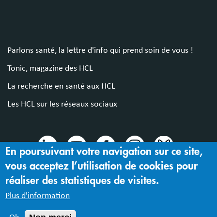
Parlons santé, la lettre d'info qui prend soin de vous !
Tonic, magazine des HCL
La recherche en santé aux HCL
Les HCL sur les réseaux sociaux
En poursuivant votre navigation sur ce site,
vous acceptez l’utilisation de cookies pour
© 2024 Hospices Civils de Lyon
réaliser des statistiques de visites.
Mentions légales |
Accessibilité : partiellement conforme
Plus d'information