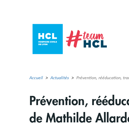
Aller
au
contenu
principal
Accueil
Actualités
Prévention, rééducation, tra
Prévention, rééduca
de Mathilde Allard