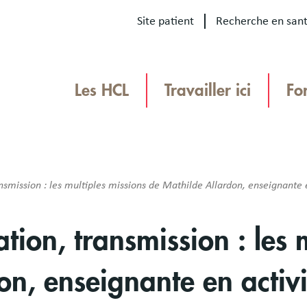
Site patient
Recherche en san
Our
sites
Les HCL
Travailler ici
Fo
Menu
TEAMHCL
TeamHCL
nsmission : les multiples missions de Mathilde Allardon, enseignante 
tion, transmission : les 
on, enseignante en activ