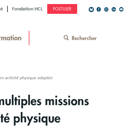
té
Fondation HCL
POSTULER
Social
Network
rmation
Rechercher
Contact
Menu
en activité physique adaptée
multiples missions
ité physique