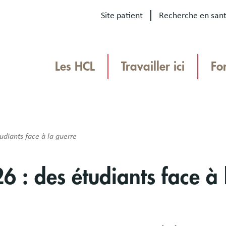
Site patient
Recherche en san
Our
sites
Les HCL
Travailler ici
Fo
Menu
TEAMHCL
TeamHCL
udiants face à la guerre
6 : des étudiants face à 