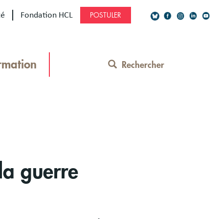
té
Fondation HCL
POSTULER
Social
Network
rmation
Rechercher
Contact
Menu
la guerre