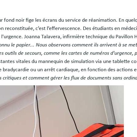
ur fond noir fige les écrans du service de réanimation. En que
n reconstituée, c’est l’effervescence. Des étudiants en médeci
'urgence. Joanna Talavera, infirmière technique du Pavillon H
connu le papier... Nous observons comment ils arrivent à se me
t les outils de secours, comme les cartes de numéros d'urgence,
stantes vitales du mannequin de simulation via une tablette con
 bradycardie ou un arrêt cardiaque, en fonction des actions e
s critiques et comment gérer les flux de documents sans ordina