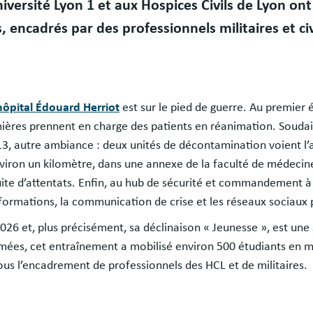
iversité Lyon 1 et aux Hospices Civils de Lyon ont
, encadrés par des professionnels militaires et civi
hôpital Édouard Herriot
est sur le pied de guerre. Au premier é
mières prennent en charge des patients en réanimation. Souda
13, autre ambiance : deux unités de décontamination voient l’a
environ un kilomètre, dans une annexe de la faculté de médecin
suite d’attentats. Enfin, au hub de sécurité et commandement à
formations, la communication de crise et les réseaux sociaux 
026 et, plus précisément, sa déclinaison « Jeunesse », est une
Armées, cet entraînement a mobilisé environ 500 étudiants en m
us l’encadrement de professionnels des HCL et de militaires.