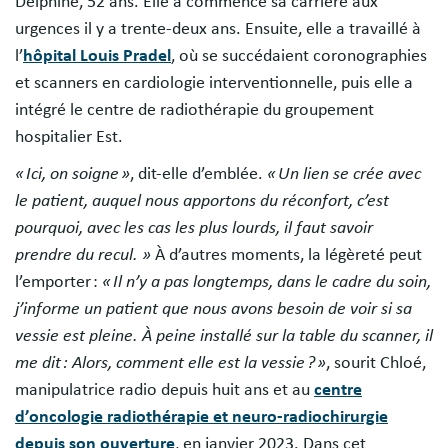
Delphine, 52 ans. Elle a commencé sa carrière aux
urgences il y a trente-deux ans. Ensuite, elle a travaillé à
l’
hôpital Louis Pradel
, où se succédaient coronographies
et scanners en cardiologie interventionnelle, puis elle a
intégré le centre de radiothérapie du groupement
hospitalier Est.
« Ici, on soigne »
, dit-elle d’emblée.
« Un lien se crée avec
le patient, auquel nous apportons du réconfort, c’est
pourquoi, avec les cas les plus lourds, il faut savoir
prendre du recul. »
À d’autres moments, la légèreté peut
l’emporter :
« Il n’y a pas longtemps, dans le cadre du soin,
j’informe un patient que nous avons besoin de voir si sa
vessie est pleine. À peine installé sur la table du scanner, il
me dit : Alors, comment elle est la vessie ? »
, sourit Chloé,
manipulatrice radio depuis huit ans et au
centre
d’oncologie radiothérapie et neuro-radiochirurgie
depuis son ouverture
, en janvier 2023. Dans cet