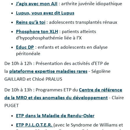
J’agis avec mon AJI
: arthrite juvénile idiopathique
Lupus, vous avez dit Lupus
Reins qu’à toi
: adolescents transplantés rénaux
Phosphore ton XLH
: patients atteints
d’hypophosphathémie liée à l’X
Educ DP
: enfants et adolescents en dialyse
péritonéale
De 10h à 12h : Présentation des activités d’ETP de
la
plateforme expertise maladies rares
- Ségolène
GAILLARD et Chloé PRALUS
De 10h à 13h : Programmes ETP du
Centre de référence
de la MRO et des anomalies du développement
- Claire
PUGET
ETP dans la Maladie de Rendu-Osler
ETP P.I.L.O.T.E.R.
(avec le Syndrome de Williams et