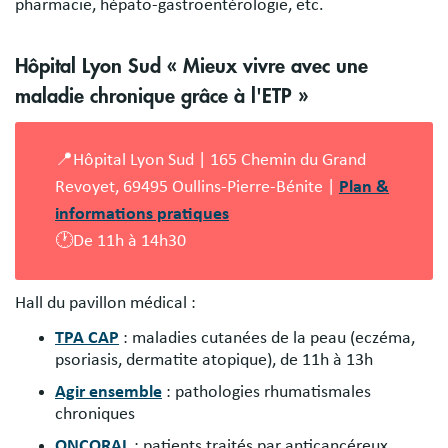
pharmacie, hépato-gastroentérologie, etc.
Hôpital Lyon Sud « Mieux vivre avec une
maladie chronique grâce à l'ETP »
📍Hôpital Lyon Sud | 165 Chemin du Grand
Revoyet, 69495 Oullins-Pierre-Bénite |
Plan &
informations pratiques
🕐De 11h à 14h30
Hall du pavillon médical :
TPA CAP
: maladies cutanées de la peau (eczéma,
psoriasis, dermatite atopique), de 11h à 13h
Agir ensemble
: pathologies rhumatismales
chroniques
ONCORAL
: patients traités par anticancéreux