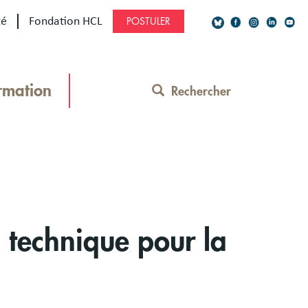
té
Fondation HCL
POSTULER
Social
Network
rmation
Rechercher
Contact
Menu
 technique pour la