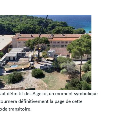
s
ge
es
ait définitif des Algeco, un moment symbolique
tournera définitivement la page de cette
ode transitoire.