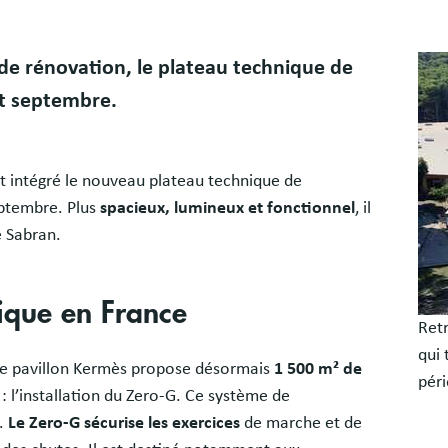
Bloc
Ima
 de rénovation, le plateau technique de
libr
ut septembre.
nt intégré le nouveau plateau technique de
eptembre. Plus
spacieux, lumineux et fonctionnel
, il
 Sabran.
nique en France
Retr
qui 
 le pavillon Kermès propose désormais
1 500 m² de
péri
 : l’installation du Zero-G. Ce système de
l.
Le Zero-G sécurise les exercices
de marche et de