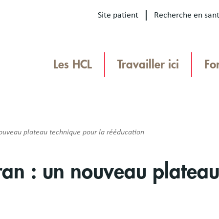
Site patient
Recherche en san
Our
sites
Les HCL
Travailler ici
Fo
Menu
TEAMHCL
TeamHCL
ouveau plateau technique pour la rééducation
an : un nouveau plateau