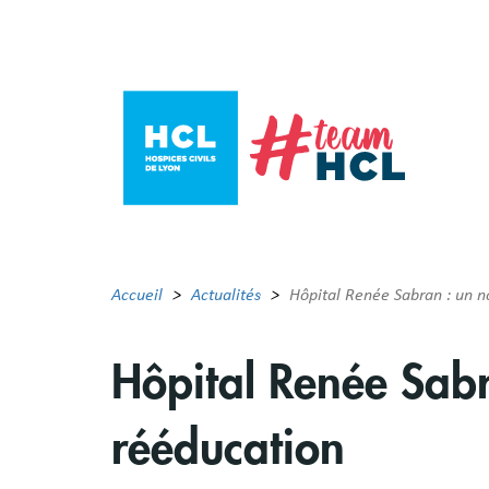
Aller
au
contenu
principal
Accueil
Actualités
Hôpital Renée Sabran : un n
Hôpital Renée Sabr
rééducation