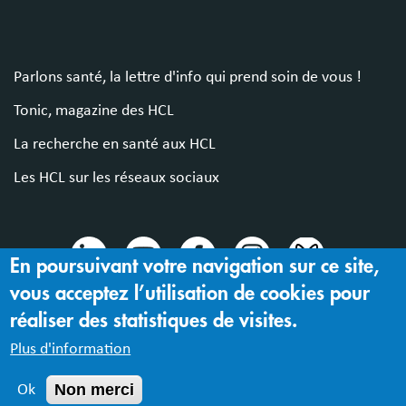
Parlons santé, la lettre d'info qui prend soin de vous !
Tonic, magazine des HCL
La recherche en santé aux HCL
Les HCL sur les réseaux sociaux
En poursuivant votre navigation sur ce site,
vous acceptez l’utilisation de cookies pour
© 2024 Hospices Civils de Lyon
réaliser des statistiques de visites.
Mentions légales |
Accessibilité : partiellement conforme
Plus d'information
Non merci
Ok