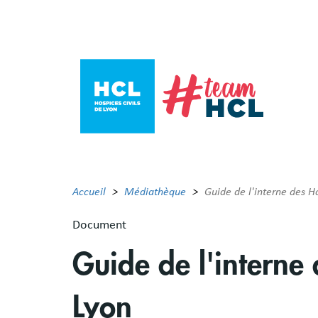
Aller
au
contenu
principal
Accueil
Médiathèque
Guide de l'interne des Ho
Document
Guide de l'interne 
Lyon