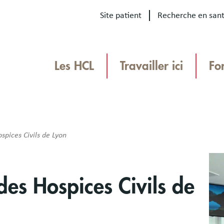
Site patient
Recherche en san
Our
sites
Les HCL
Travailler ici
Fo
Menu
TEAMHCL
TeamHCL
spices Civils de Lyon
Bloc
Ima
libr
des Hospices Civils de