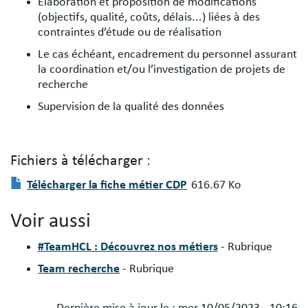
Élaboration et proposition de modifications
(objectifs, qualité, coûts, délais...) liées à des
contraintes d’étude ou de réalisation
Le cas échéant, encadrement du personnel assurant
la coordination et/ou l’investigation de projets de
recherche
Supervision de la qualité des données
Fichiers à télécharger :
Fichier(s)
Document
Télécharger la fiche métier CDP
616.67 Ko
à
télécharger
Voir aussi
:
#TeamHCL : Découvrez nos métiers
- Rubrique
Team recherche
- Rubrique
Dernière mise à jour le :
mer 10/05/2023 - 10:16