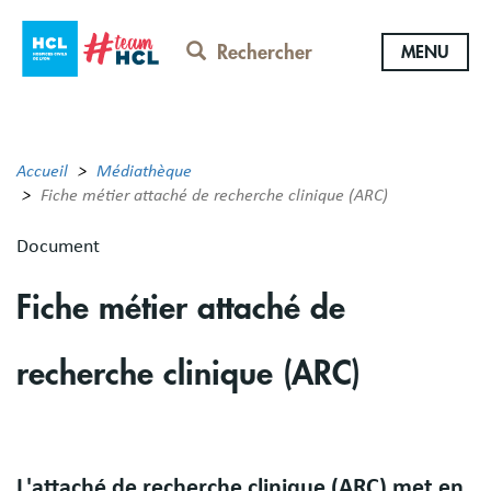
Aller
au
Rechercher
MENU
contenu
principal
Accueil
Médiathèque
Fiche métier attaché de recherche clinique (ARC)
Document
Fiche métier attaché de
recherche clinique (ARC)
Body
L'attaché de recherche clinique (ARC) met en