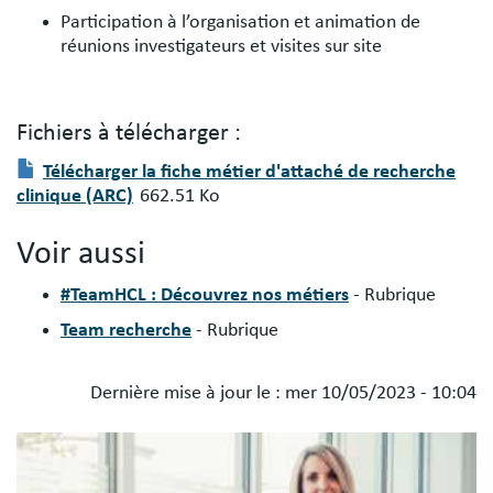
Participation à l’organisation et animation de
réunions investigateurs et visites sur site
Fichiers à télécharger :
Fichier(s)
Document
Télécharger la fiche métier d'attaché de recherche
à
clinique (ARC)
662.51 Ko
télécharger
:
Voir aussi
#TeamHCL : Découvrez nos métiers
- Rubrique
Team recherche
- Rubrique
Dernière mise à jour le :
mer 10/05/2023 - 10:04
Blocs
Image
libres