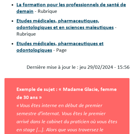
La formation pour les professionnels de santé de
demain
- Rubrique
Etudes médicales, pharmaceutiques,
odontologiques et en sciences maïeutiques
-
Rubrique
Etudes médicales, pharmaceutiques et
odontologiques
- Page
Dernière mise à jour le :
jeu 29/02/2024 - 15:56
Blocs
libres
Exemple de sujet : « Madame Glacie, femme
de 30 ans »
« Vous êtes interne en début de premier
semestre d’internat. Vous êtes le premier
arrivé dans le cabinet du praticien où vous êtes
en stage […]. Alors que vous traversez le