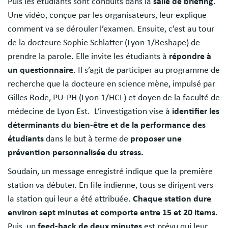
Puis les étudiants sont conduits dans la
salle de briefing
.
Une vidéo, conçue par les organisateurs, leur explique
comment va se dérouler l’examen. Ensuite, c’est au tour
de la docteure Sophie Schlatter (Lyon 1/Reshape) de
prendre la parole. Elle invite les étudiants à
répondre à
un questionnaire
. Il s’agit de participer au programme de
recherche que la docteure en science mène, impulsé par
Gilles Rode, PU-PH (Lyon 1/HCL) et doyen de la faculté de
médecine de Lyon Est. L’investigation vise à
identifier les
déterminants du bien-être et de la performance des
étudiants
dans le but à terme de
proposer une
prévention personnalisée du stress.
Soudain, un message enregistré indique que la première
station va débuter. En file indienne, tous se dirigent vers
la station qui leur a été attribuée.
Chaque station dure
environ sept minutes et comporte entre 15 et 20 items
.
Puis, un
feed-back de deux minutes
est prévu qui leur