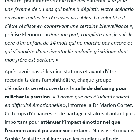
théâtre, pour interpréter le rôle des patients.
« Je joue
une femme de 53 ans qui peine à déglutir. Notre scénario
envisage toutes les réponses possibles. La volonté est
d’être réaliste en conservant une certaine bienveillance »
,
précise Eleonore.
« Pour ma part, complète Loïc, je suis le
père d’un enfant de 14 mois qui ne marche pas encore et
qui s’inquiète d’une éventuelle maladie génétique dont
mon frère est porteur. »
Après avoir passé les cinq stations et avant d’être
reconduits dans l’amphithéâtre, chaque groupe
d’étudiants se retrouve dans la
salle de defusing pour
relâcher la pression
.
« Il arrive que des étudiants soient
en difficulté émotionnelle »
, informe la Dr Marion Cortet.
Ce temps d’échanges et de partage est alors d’autant plus
important pour
atténuer l’impact émotionnel que
l’examen aurait pu avoir sur certain
s. Nous y retrouvons
Sophie Schlatter qui interroge les étudiants afin de