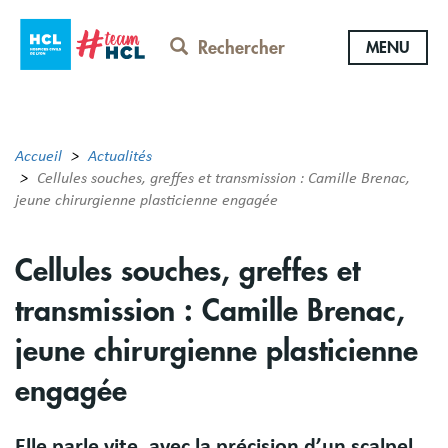
Aller
au
Rechercher
MENU
contenu
principal
Accueil
Actualités
Cellules souches, greffes et transmission : Camille Brenac,
jeune chirurgienne plasticienne engagée
Cellules souches, greffes et
transmission : Camille Brenac,
jeune chirurgienne plasticienne
engagée
Elle parle vite, avec la précision d’un scalpel