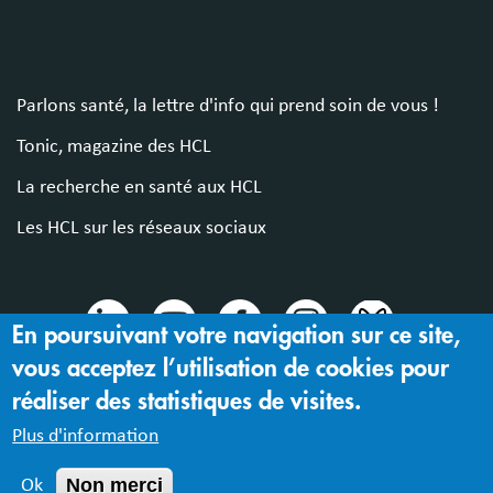
Parlons santé, la lettre d'info qui prend soin de vous !
Tonic, magazine des HCL
La recherche en santé aux HCL
Les HCL sur les réseaux sociaux
En poursuivant votre navigation sur ce site,
vous acceptez l’utilisation de cookies pour
© 2024 Hospices Civils de Lyon
réaliser des statistiques de visites.
Mentions légales |
Accessibilité : partiellement conforme
Plus d'information
Non merci
Ok