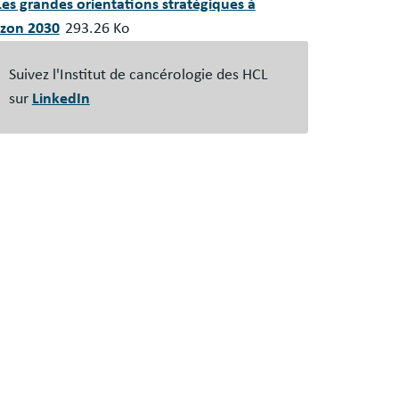
ument
Les grandes orientations stratégiques à
izon 2030
293.26 Ko
Suivez l'Institut de cancérologie des HCL
sur
LinkedIn