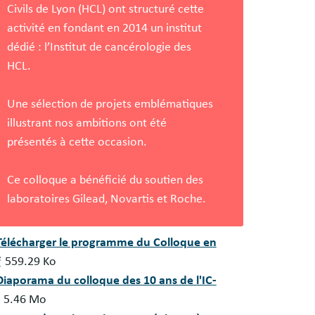
Civils de Lyon (HCL) ont structuré cette
activité en fondant en 2014 un institut
dédié : l’Institut de cancérologie des
HCL.
Une sélection de projets emblématiques
illustrant nos ambitions ont été
présentés à cette occasion.
Ce colloque a bénéficié du soutien des
laboratoires Gilead, Novartis et Roche.
ument
Télécharger le programme du Colloque en
f
559.29 Ko
ument
Diaporama du colloque des 10 ans de l'IC-
5.46 Mo