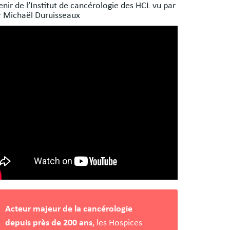
s
enir de l’Institut de cancérologie des HCL vu par
es
r Michaël Duruisseaux
Acteur majeur de la cancérologie
depuis près de 200 ans
, les Hospices