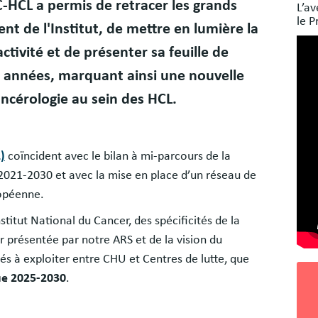
Bloc
IC-HCL a permis de retracer les grands
L’av
libr
le P
t de l'Institut, de mettre en lumière la
tivité et de présenter sa feuille de
s années, marquant ainsi une nouvelle
ncérologie au sein des HCL.
)
coïncident avec le bilan à mi-parcours de la
 2021-2030 et avec la mise en place d’un réseau de
ropéenne.
nstitut National du Cancer, des spécificités de la
er présentée par notre ARS et de la vision du
 à exploiter entre CHU et Centres de lutte, que
que 2025-2030
.