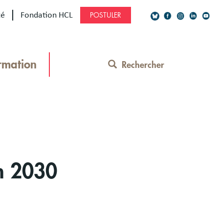
té
Fondation HCL
POSTULER
Social
Network
rmation
Rechercher
Contact
Menu
on 2030