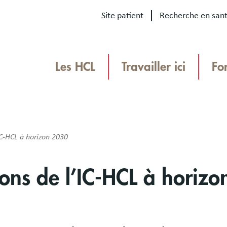
Site patient
Recherche en san
Our
sites
Les HCL
Travailler ici
Fo
Menu
TEAMHCL
TeamHCL
IC-HCL à horizon 2030
ons de l’IC-HCL à horiz