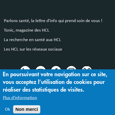
Parlons santé, la lettre d'info qui prend soin de vous !
Tonic, magazine des HCL
La recherche en santé aux HCL
Les HCL sur les réseaux sociaux
En poursuivant votre navigation sur ce site,
vous acceptez l’utilisation de cookies pour
© 2024 Hospices Civils de Lyon
réaliser des statistiques de visites.
Mentions légales |
Accessibilité : partiellement conforme
Plus d'information
Non merci
Ok