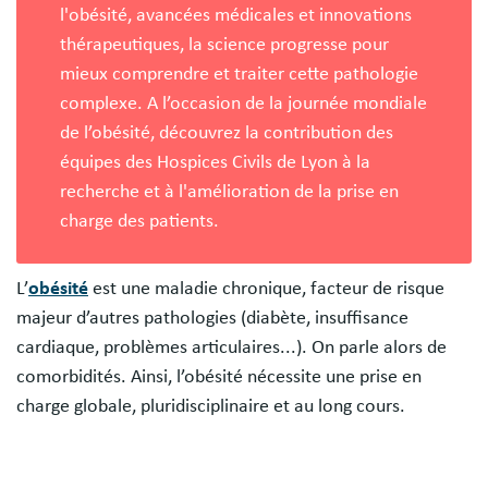
l'obésité, avancées médicales et innovations
thérapeutiques, la science progresse pour
mieux comprendre et traiter cette pathologie
complexe. A l’occasion de la journée mondiale
de l’obésité, découvrez la contribution des
équipes des Hospices Civils de Lyon à la
recherche et à l'amélioration de la prise en
charge des patients.
L’
obésité
est une maladie chronique, facteur de risque
majeur d’autres pathologies (diabète, insuffisance
cardiaque, problèmes articulaires...). On parle alors de
comorbidités. Ainsi, l’obésité nécessite une prise en
charge globale, pluridisciplinaire et au long cours.