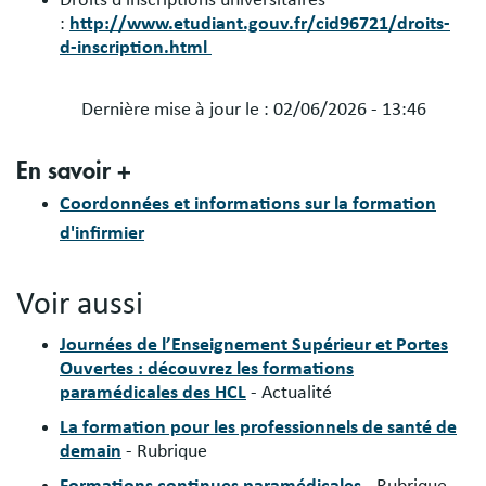
:
http://www.etudiant.gouv.fr/cid96721/droits-
d-inscription.html
Dernière mise à jour le :
02/06/2026 - 13:46
Blocs
En savoir +
libres
Coordonnées et informations sur la formation
d'infirmier
Voir aussi
Journées de l’Enseignement Supérieur et Portes
Ouvertes : découvrez les formations
paramédicales des HCL
- Actualité
La formation pour les professionnels de santé de
demain
- Rubrique
Formations continues paramédicales
- Rubrique