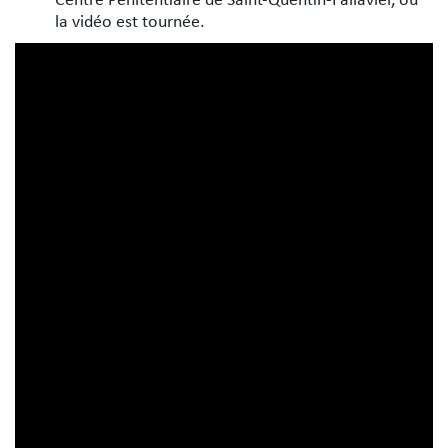
Centre Pénitentiaire de Saint-Quentin-Fallavier, où
la vidéo est tournée.