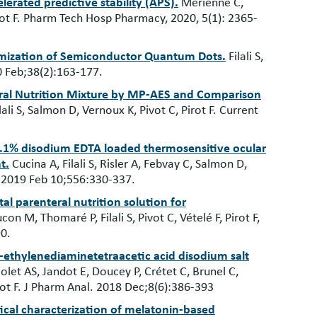
erated predictive stability (APS).
Merienne C,
irot F. Pharm Tech Hosp Pharmacy, 2020, 5(1): 2365-
nimization of Semiconductor Quantum Dots.
Filali S,
0 Feb;38(2):163-177.
eral Nutrition Mixture by MP-AES and Comparison
li S, Salmon D, Vernoux K, Pivot C, Pirot F. Current
0.1% disodium EDTA loaded thermosensitive ocular
t.
Cucina A, Filali S, Risler A, Febvay C, Salmon D,
m. 2019 Feb 10;556:330-337.
tal parenteral nutrition solution for
con M, Thomaré P, Filali S, Pivot C, Vételé F, Pirot F,
90.
e-ethylenediaminetetraacetic acid disodium salt
olet AS, Jandot E, Doucey P, Crétet C, Brunel C,
rot F. J Pharm Anal. 2018 Dec;8(6):386-393
tical characterization of melatonin-based