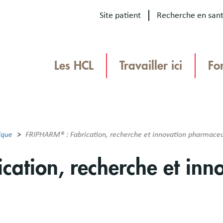
Site patient
Recherche en san
Our
sites
Les HCL
Travailler ici
Fo
Menu
TEAMHCL
TeamHCL
ique
FRIPHARM® : Fabrication, recherche et innovation pharmace
ation, recherche et inn