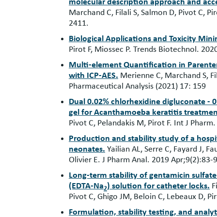
molecular description approach and accel
Marchand C, Filali S, Salmon D, Pivot C, P
2411.
Biological Applications and Toxicity Mi
Pirot F, Miossec P. Trends Biotechnol. 202
Multi-element Quantification in Parent
with ICP-AES.
Merienne C, Marchand S, Fila
Pharmaceutical Analysis (2021) 17: 159
Dual 0.02% chlorhexidine digluconate - 
gel for Acanthamoeba keratitis treatmen
Pivot C, Pelandakis M, Pirot F. Int J Phar
Production and stability study of a hospi
neonates.
Yailian AL, Serre C, Fayard J, Fau
Olivier E. J Pharm Anal. 2019 Apr;9(2):83-
Long-term stability of gentamicin sulfat
(EDTA-Na
) solution for catheter locks.
Fi
2
Pivot C, Ghigo JM, Beloin C, Lebeaux D, Pi
Formulation, stability testing, and analy