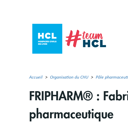
Aller
au
contenu
principal
Accueil
Organisation du CHU
Pôle pharmaceut
FRIPHARM® : Fabric
pharmaceutique