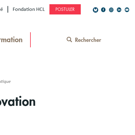
té
Fondation HCL
POSTULER
Social
Network
rmation
Rechercher
Contact
Menu
utique
ovation