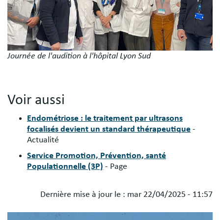
Journée de l'audition à l'hôpital Lyon Sud
Voir aussi
Endométriose : le traitement par ultrasons
focalisés devient un standard thérapeutique
-
Actualité
Service Promotion, Prévention, santé
Populationnelle (3P)
- Page
Dernière mise à jour le :
mar 22/04/2025 - 11:57
Blocs
Image